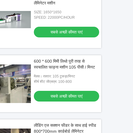
लैमिनेटर मशीन
SIZE: 1650*1650
SPEED: 22000PC/HOUR
सबसे अच्छी कीमत पाएं
िडिल स्पीड फ्लूट लैमिनेटर
1650 * 1400 मिमी स्वचालित बांसुरी लैमिनेटर मध्य
चेन ल
गति
मिन
600 * 600 मिमी लिथो पूरी तरह से
 अच्छी कीमत पाएं
सबसे अच्छी कीमत पाएं
स्वचालित फाड़ना मशीन 105 पीसी / मिनट
मैक्स। रफ़्तार: 105 टुकड़ा/मिनट
शीर्ष शीट जीएसएम: 100-800
सबसे अच्छी कीमत पाएं
लीडिंग एज सक्शन फीडर के साथ हाई स्पीड
800*700mm कार्डबोर्ड लैमिनेटर