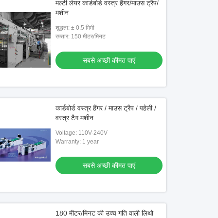
मल्टी लेयर कार्डबोर्ड वस्त्र हैंगर/माउस ट्रैप/
मशीन
शुद्धता: ± 0.5 मिमी
रफ़्तार: 150 मीटर/मिनट
सबसे अच्छी कीमत पाएं
कार्डबोर्ड वस्त्र हैंगर / माउस ट्रैप / पहेली /
वस्त्र टैग मशीन
Voltage: 110V-240V
Warranty: 1 year
सबसे अच्छी कीमत पाएं
180 मीटर/मिनट की उच्च गति वाली लिथो