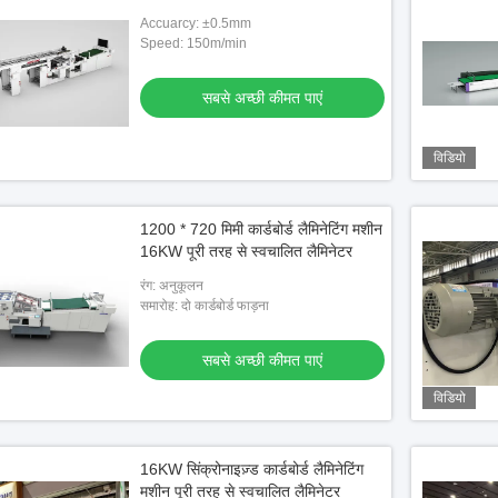
Accuarcy: ±0.5mm
Speed: 150m/min
सबसे अच्छी कीमत पाएं
विडियो
 मशीन 16KW
हाई स्पीड कार्डबोर्ड लैमिनेटिंग मशीन 105 पीस / मिन
ऑटोमैटिक 5 प्लाई म
1200 * 720 मिमी कार्डबोर्ड लैमिनेटिंग मशीन
ाएं
सबसे अच्छी कीमत पाएं
सबसे
16KW पूरी तरह से स्वचालित लैमिनेटर
रंग: अनुकूलन
समारोह: दो कार्डबोर्ड फाड़ना
सबसे अच्छी कीमत पाएं
विडियो
16KW सिंक्रोनाइज़्ड कार्डबोर्ड लैमिनेटिंग
मशीन पूरी तरह से स्वचालित लैमिनेटर