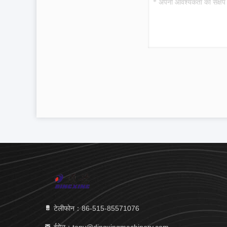
टेलीफोन：86-515-85571076