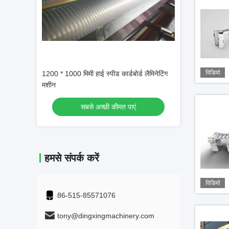
विडियो
र
1200 * 1000 मिमी हाई स्पीड कार्डबोर्ड लैमिनेटिंग
कार्डबोर्ड टू कार्डबोर्ड लैमिनेशन
मशीन
सबसे अच्छी कीमत पाएं
सबसे अच्छी कीमत प
हमसे संपर्क करें
विडियो
86-515-85571076
tony@dingxingmachinery.com