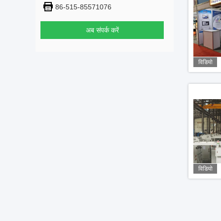
86-515-85571076
अब संपर्क करें
विडियो
विडियो