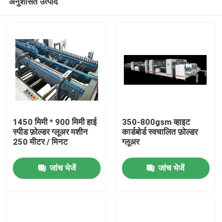
अनुशंसित उत्पाद
1450 मिमी * 900 मिमी हाई
350-800gsm व्हाइट
स्पीड फ़ोल्डर ग्लूअर मशीन
कार्डबोर्ड स्वचालित फ़ोल्डर
250 मीटर / मिनट
ग्लूअर
घर
जांच भेजें
जांच भेजें
उत्पाद
हमारे बारे में