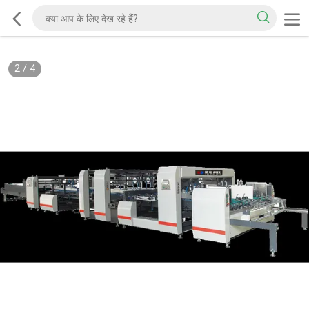
2
/
4