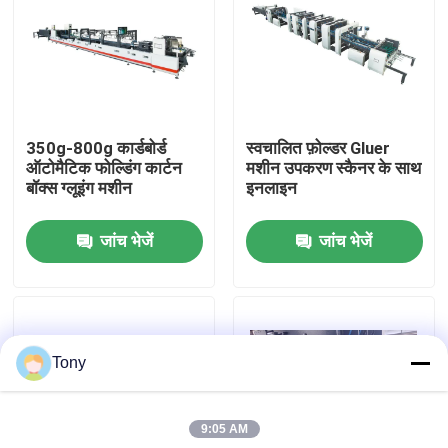
कारखाने का दौरा
गुणवत्ता नियंत्रण
350g-800g कार्डबोर्ड
स्वचालित फ़ोल्डर Gluer
ऑटोमैटिक फोल्डिंग कार्टन
मशीन उपकरण स्कैनर के साथ
हमसे संपर्क करें
बॉक्स ग्लूइंग मशीन
इनलाइन
जांच भेजें
जांच भेजें
समाचार
मामले
Tony
उद्धरण मांगें
9:05 AM
बांसुरी लैमिनेटर मशीन