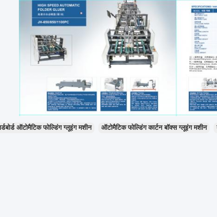
र्डबोर्ड ऑटोमैटिक फोल्डिंग ग्लूइंग मशीन
ऑटोमैटिक फोल्डिंग कार्टन बॉक्स ग्लूइंग मशीन