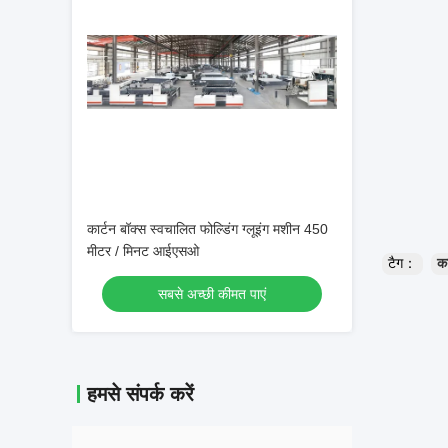
कार्टन बॉक्स स्वचालित फोल्डिंग ग्लूइंग मशीन 450
मीटर / मिनट आईएसओ
टैग：
का
सबसे अच्छी कीमत पाएं
हमसे संपर्क करें