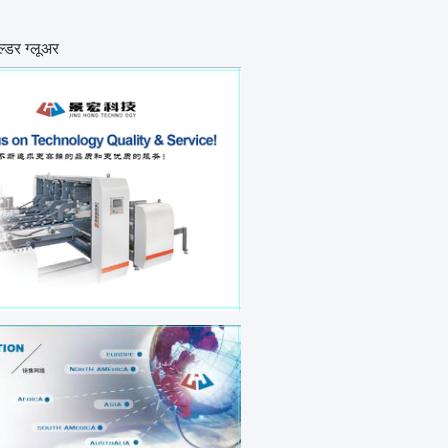
डर ग्लूअर