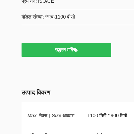
प्रमाणन:
ISO/CE
मॉडल संख्या:
जेएच-1100 पीसी
उद्धरण मांगें
उत्पाद विवरण
Max.
मैक्स।
Size
आकार
:
1100 मिमी * 900 मिमी