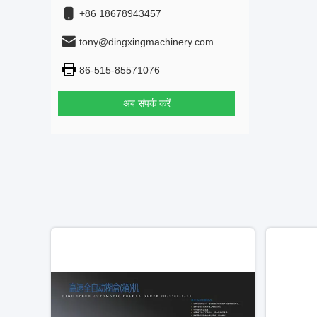
+86 18678943457
tony@dingxingmachinery.com
86-515-85571076
अब संपर्क करें