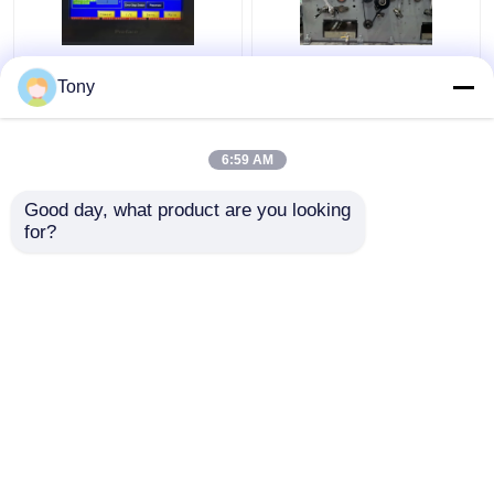
दो बांसुरी संयोजन स्वचालित
1650 * 1450 मिमी 5 प्लाई
Tony
बांसुरी लैमिनेटर मशीन 5000
बांसुरी लैमिनेटर नालीदार
पीसी / एच डीडब्ल्यू -1650
कार्डबोर्ड लैमिनेटिंग मशीन
6:59 AM
सबसे अच्छी कीमत
सबसे अच्छी कीमत
Good day, what product are you looking 
for?
हमसे संपर्क करें
हमसे संपर्क करें
और देखो
होम
हमारे बारे में
हमसे संपर्क करें
Desktop Site
साइटमैप
गोपनीयता नीति