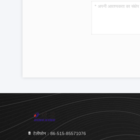
टेलीफोन：86-515-85571076