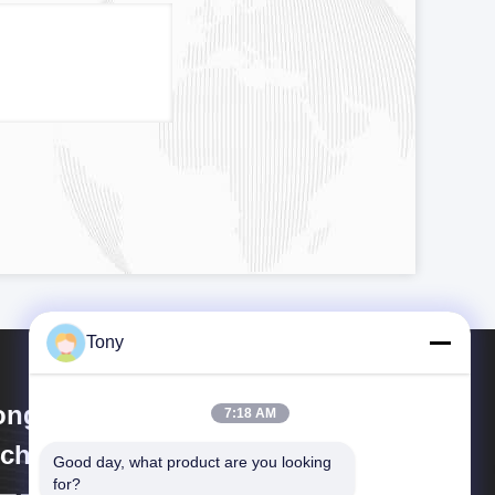
Tony
ngtai Dingxing Machinery
7:18 AM
chnology Co., Ltd
Good day, what product are you looking 
for?