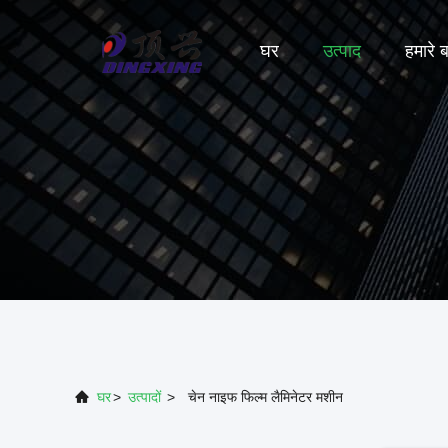
घर
उत्पाद
हमारे बा
घर
>
उत्पादों
>
चेन नाइफ फिल्म लैमिनेटर मशीन