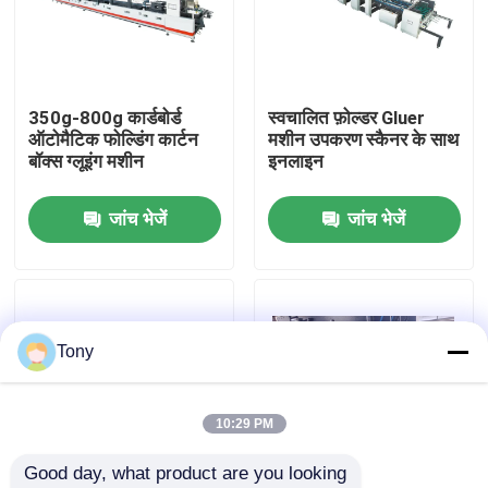
कारखाने का दौरा
350g-800g कार्डबोर्ड
स्वचालित फ़ोल्डर Gluer
गुणवत्ता नियंत्रण
ऑटोमैटिक फोल्डिंग कार्टन
मशीन उपकरण स्कैनर के साथ
बॉक्स ग्लूइंग मशीन
इनलाइन
हमसे संपर्क करें
जांच भेजें
जांच भेजें
समाचार
मामले
Tony
उद्धरण मांगें
10:29 PM
Good day, what product are you looking 
बांसुरी लैमिनेटर मशीन