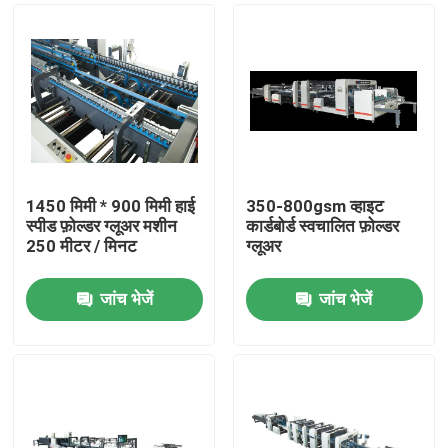
1450 मिमी * 900 मिमी हाई
350-800gsm व्हाइट
स्पीड फ़ोल्डर ग्लूअर मशीन
कार्डबोर्ड स्वचालित फ़ोल्डर
250 मीटर / मिनट
ग्लूअर
जांच भेजें
जांच भेजें
घर
उत्पाद
हमारे बारे में