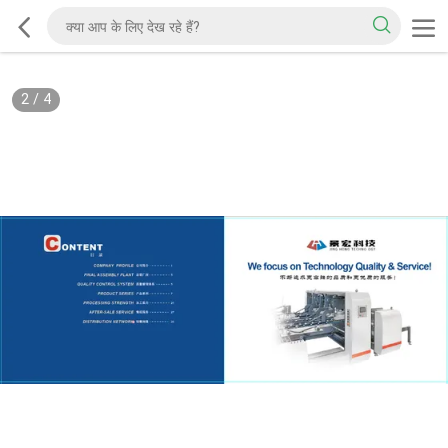
2
/
4