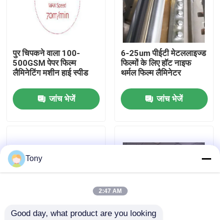
कारखाने का दौरा
पुर चिपकने वाला 100-
6-25um पीईटी मेटललाइज्ड
गुणवत्ता नियंत्रण
500GSM पेपर फिल्म
फिल्मों के लिए हॉट नाइफ
लैमिनेटिंग मशीन हाई स्पीड
थर्मल फिल्म लैमिनेटर
हमसे संपर्क करें
जांच भेजें
जांच भेजें
समाचार
मामले
Tony
उद्धरण मांगें
2:47 AM
Good day, what product are you looking 
बांसुरी लैमिनेटर मशीन