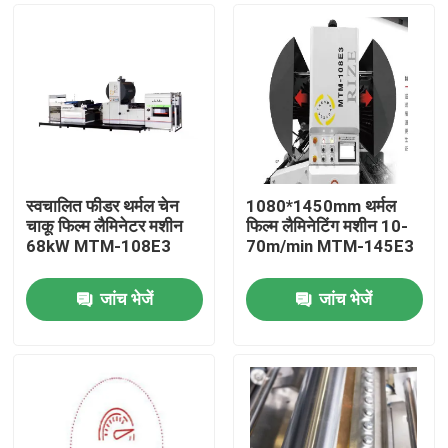
स्वचालित फीडर थर्मल चेन
1080*1450mm थर्मल
चाकू फिल्म लैमिनेटर मशीन
फिल्म लैमिनेटिंग मशीन 10-
68kW MTM-108E3
70m/min MTM-145E3
जांच भेजें
जांच भेजें
घर
उत्पाद
हमारे बारे में