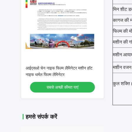
मिन शीट डब्
कागज की म
फिल्म की म
मशीन की गत
मशीन आयाम 
मशीन वजन 
आईएसओ चेन नाइफ फिल्म लैमिनेटर मशीन हॉट
नाइफ थर्मल फिल्म लैमिनेटर
कुल शक्ति
सबसे अच्छी कीमत पाएं
हमसे संपर्क करें