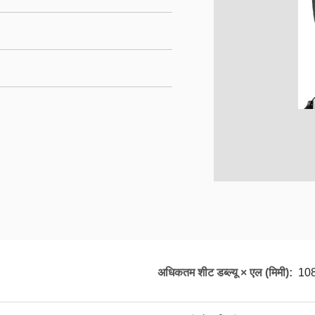
अधिकतम शीट डब्ल्यू × एल (मिमी):
10