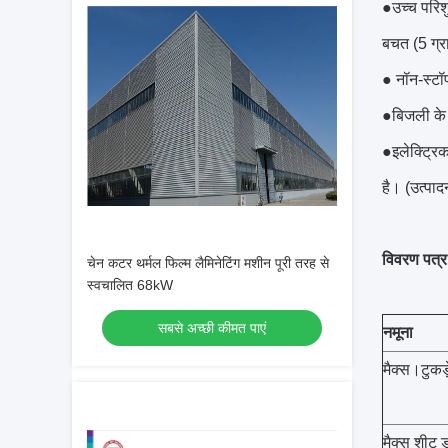
●उच्च परिशु
बचत (5 ग्रा
● नॉन-स्टॉ
●बिजली के 
●इलेक्ट्रिक
है। (उत्पा
विवरण पत्र
चेन कटर थर्मल फिल्म लैमिनेटिंग मशीन पूरी तरह से
स्वचालित 68kW
सबसे अच्छी कीमत पाएं
नमूना
मैक्स।टुकड़
मैक्स शीट ड