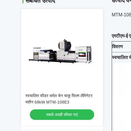
उत्पाद वर
संबंधित उत्पाद
MTM-108E3
एमटीएम-ई ए
विवरण
स्वचालित च
स्वचालित फीडर थर्मल चेन चाकू फिल्म लैमिनेटर
मशीन 68kW MTM-108E3
सबसे अच्छी कीमत पाएं