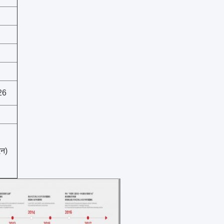
26
दन)