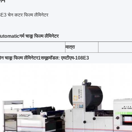
्णन
 चेन कटर फिल्म लैमिनेटर
utomatic
गर्म चाकू
फिल्म लैमिनेटर
मात्रा
ेन चाकू फिल्म लैमिनेटर
1
समूह
मॉडल: एमटीएम-108E3