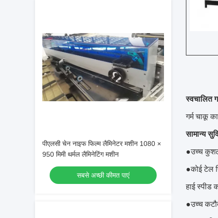
स्वचालित गर
गर्म चाकू क
सामान्य सुवि
पीएलसी चेन नाइफ फिल्म लैमिनेटर मशीन 1080 ×
●उच्च कुश
950 मिमी थर्मल लैमिनेटिंग मशीन
●कोई टेल फ
सबसे अच्छी कीमत पाएं
हाई स्पीड 
●उच्च कटौत