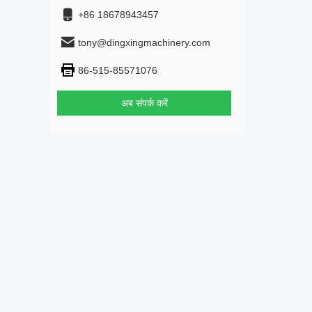
+86 18678943457
tony@dingxingmachinery.com
86-515-85571076
अब संपर्क करें