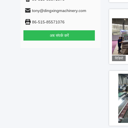
tony@dingxingmachinery.com
86-515-85571076
अब संपर्क करें
विडियो