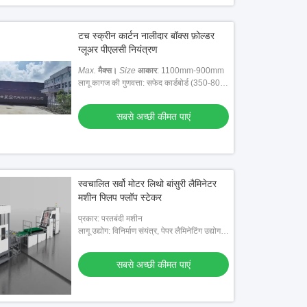
टच स्क्रीन कार्टन नालीदार बॉक्स फ़ोल्डर
ग्लूअर पीएलसी नियंत्रण
Max.
मैक्स।
Size
आकार
: 1100mm-900mm
लागू कागज की गुणवत्ता: सफेद कार्डबोर्ड (350-800
जीएसएम), लैमिनेटेड ई, सी.बी.ए. नालीदार गत्ता
सबसे अच्छी कीमत पाएं
स्वचालित सर्वो मोटर लिथो बांसुरी लैमिनेटर
मशीन फ्लिप फ्लॉप स्टेकर
प्रकार: परतबंदी मशीन
लागू उद्योग: विनिर्माण संयंत्र, पेपर लैमिनेटिंग उद्योग,
पेपर पैकिंग मशीन
सबसे अच्छी कीमत पाएं