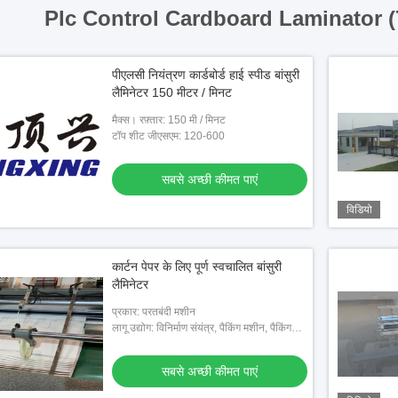
Plc Control Cardboard Laminator 
पीएलसी नियंत्रण कार्डबोर्ड हाई स्पीड बांसुरी
लैमिनेटर 150 मीटर / मिनट
मैक्स। रफ़्तार: 150 मी / मिनट
टॉप शीट जीएसएम: 120-600
सबसे अच्छी कीमत पाएं
विडियो
कार्टन पेपर के लिए पूर्ण स्वचालित बांसुरी
लैमिनेटर
प्रकार: परतबंदी मशीन
लागू उद्योग: विनिर्माण संयंत्र, पैकिंग मशीन, पैकिंग
उद्योग
सबसे अच्छी कीमत पाएं