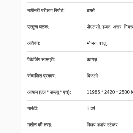
मशीनरी परीक्षण रिपोर्ट:
बशर्ते
प्रमुख घटक:
पीएलसी, इंजन, असर, गियरब
आवेदन:
भोजन, वस्तु
पैकेजिंग सामग्री:
कागज़
संचालित प्रकार:
बिजली
आयाम (एल * डब्ल्यू * एच):
11985 * 2420 * 2500 म
गारंटी:
1 वर्ष
मशीन की तरह:
फ्लिप फ्लॉप स्टेकर