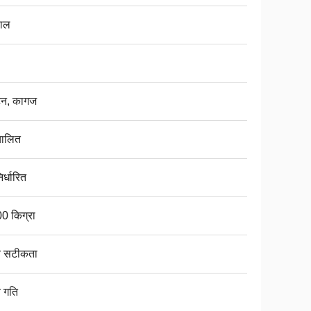
ाल
्टन, कागज
चालित
िर्धारित
0 किग्रा
च सटीकता
च गति