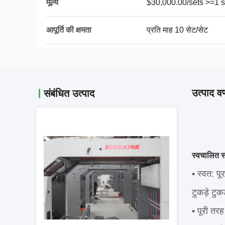
मूल्य
$30,000.00/sets >=1 s
आपूर्ति की क्षमता
प्रति माह 10 सेट/सेट
उत्पाद वर
संबंधित उत्पाद
स्वचालित सर
• स्वत: प
टुकड़े टुकड
• पूरी तरह