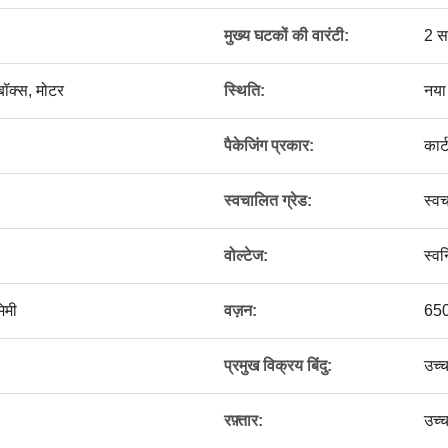
मुख्य घटकों की वारंटी:
2 स
ॉक्स, मोटर
स्थिति:
नया
पैकेजिंग प्रकार:
कार
स्वचालित ग्रेड:
स्व
वोल्टेज:
स्वन
िमी
वज़न:
650
प्रमुख विक्रय बिंदु:
उच्
रफ़्तार:
उच्