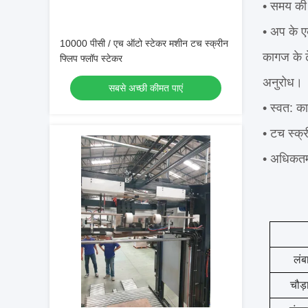
• समय की 
• अप के ए
10000 पीसी / एच ऑटो स्टेकर मशीन टच स्क्रीन
कागज के ढ
फ्लिप फ्लॉप स्टेकर
अनुरोध।
सबसे अच्छी कीमत पाएं
• स्वत: क
• टच स्क्
• अधिकतम 
लंब
चौड़