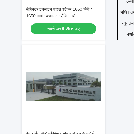
ऊंचा
लैमिनेटर इनलाइन पाइल स्टेकर 1650 मिमी *
अधिकतम
1650 मिमी स्वचालित स्टैकिंग मशीन
न्यूनत
सबसे अच्छी कीमत पाएं
मशी
ढेर टर्निंग ऑटो स्टैकिंग मशीन नालीदार पेपरबोर्ड