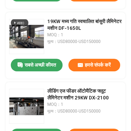
19KW मध्य गति स्वचालित बांसुरी लैमिनेटर
मशीन DF-1650L
MOQ：1
मूल्य：USD80000-USD150000
सबसे अच्छी कीमत
हमसे संपर्क करें
लीडिंग एज फीडर ऑटोमैटिक फ्लूट
लैमिनेटर मशीन 29KW DX-2100
MOQ：1
मूल्य：USD80000-USD150000