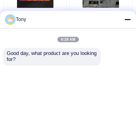
दो बांसुरी संयोजन स्वचालित
1650 * 1450 मिमी 5 प्लाई
Tony
बांसुरी लैमिनेटर मशीन 5000
बांसुरी लैमिनेटर नालीदार
पीसी / एच डीडब्ल्यू -1650
कार्डबोर्ड लैमिनेटिंग मशीन
6:28 AM
सबसे अच्छी कीमत
सबसे अच्छी कीमत
Good day, what product are you looking 
for?
हमसे संपर्क करें
हमसे संपर्क करें
और देखो
होम
हमारे बारे में
हमसे संपर्क करें
Desktop Site
साइटमैप
गोपनीयता नीति