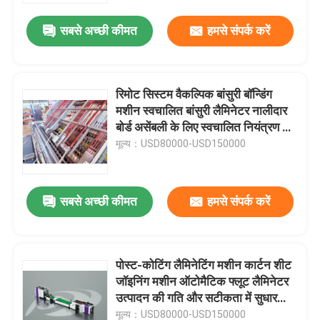
सबसे अच्छी कीमत
हमसे संपर्क करें
रिमोट सिस्टम वैकल्पिक बांसुरी बॉन्डिंग
मशीन स्वचालित बांसुरी लैमिनेटर नालीदार
बोर्ड असेंबली के लिए स्वचालित नियंत्रण की
पेशकश
मूल्य：USD80000-USD150000
सबसे अच्छी कीमत
हमसे संपर्क करें
घर
पोस्ट-कोटिंग लैमिनेटिंग मशीन कार्टन शीट
उत्पाद
जॉइनिंग मशीन ऑटोमैटिक फ्लूट लैमिनेटर
उत्पादन की गति और सटीकता में सुधार
करता है
हमारे बारे में
मूल्य：USD80000-USD150000