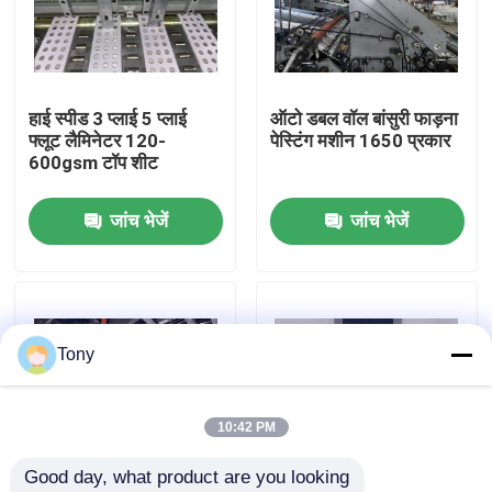
कारखाने का दौरा
हाई स्पीड 3 प्लाई 5 प्लाई
ऑटो डबल वॉल बांसुरी फाड़ना
गुणवत्ता नियंत्रण
फ्लूट लैमिनेटर 120-
पेस्टिंग मशीन 1650 प्रकार
600gsm टॉप शीट
हमसे संपर्क करें
जांच भेजें
जांच भेजें
समाचार
मामले
Tony
उद्धरण मांगें
10:42 PM
Good day, what product are you looking 
बांसुरी लैमिनेटर मशीन