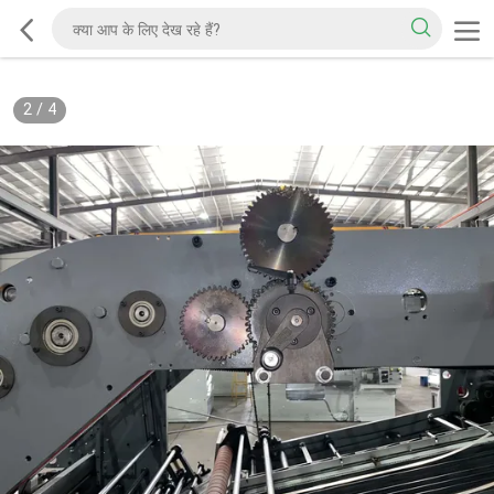
2
/
4