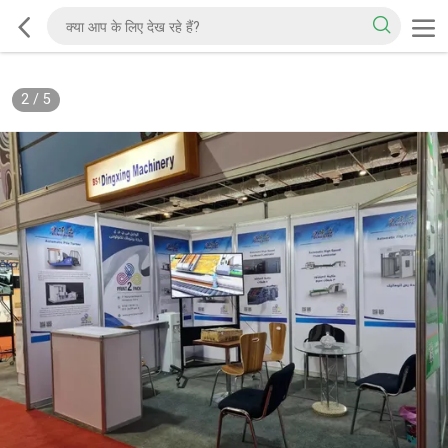
2
/
5