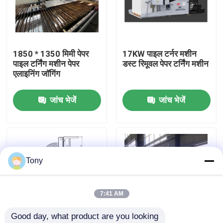
कारखाने का दौरा
1850 * 1350 मिमी पेपर
17KW पाइल टर्नर मशीन
गुणवत्ता नियंत्रण
पाइल टर्निंग मशीन पेपर
डस्ट रिमूवल पेपर टर्निंग मशीन
एलाइनिंग जॉगिंग
हमसे संपर्क करें
जांच भेजें
जांच भेजें
समाचार
मामले
Tony
उद्धरण मांगें
7:41 AM
Good day, what product are you looking 
बांसुरी लैमिनेटर मशीन