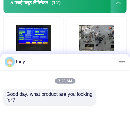
5 प्लाई फ्लूट लैमिनेटर
(12)
दो बांसुरी संयोजन स्वचालित
1650 * 1450 मिमी 5 प्लाई
Tony
बांसुरी लैमिनेटर मशीन 5000
बांसुरी लैमिनेटर नालीदार
पीसी / एच डीडब्ल्यू -1650
कार्डबोर्ड लैमिनेटिंग मशीन
7:28 AM
सबसे अच्छी कीमत
सबसे अच्छी कीमत
Good day, what product are you looking 
for?
हमसे संपर्क करें
हमसे संपर्क करें