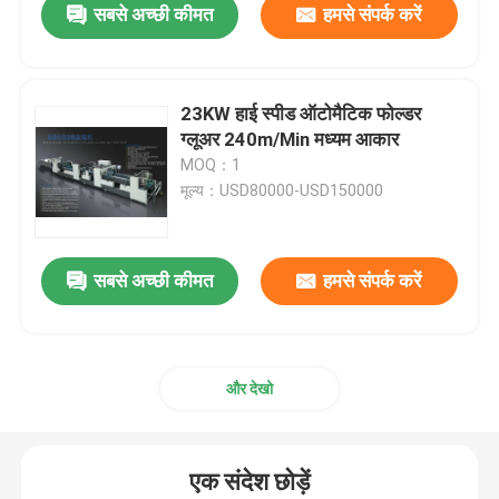
सबसे अच्छी कीमत
हमसे संपर्क करें
23KW हाई स्पीड ऑटोमैटिक फोल्डर
ग्लूअर 240m/Min मध्यम आकार
MOQ：1
मूल्य：USD80000-USD150000
सबसे अच्छी कीमत
हमसे संपर्क करें
और देखो
एक संदेश छोड़ें