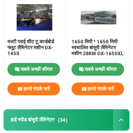
कारखाने का दौरा
गुणवत्ता नियंत्रण
मल्टी प्लाई शीट टू कार्डबोर्ड
1650 मिमी * 1650 मिमी
फ्लूट लैमिनेटर मशीन DX-
स्वचालित बांसुरी लैमिनेटर
1450
मशीन 28KW DX-1650XL
हमसे संपर्क करें
सबसे अच्छी कीमत
सबसे अच्छी कीमत
समाचार
हमसे संपर्क करें
हमसे संपर्क करें
मामले
उद्धरण मांगें
हाई स्पीड बांसुरी लैमिनेटर
(34)
बांसुरी लैमिनेटर मशीन