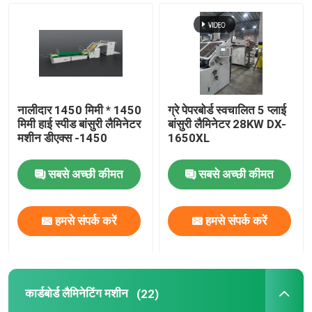
हाई स्पीड बांसुरी लैमिनेटर
कार्डबोर्ड लैमिनेटिंग मशीन
नालीदार 1450 मिमी * 1450
ग्रे पेपरबोर्ड स्वचालित 5 प्लाई
मिमी हाई स्पीड बांसुरी लैमिनेटर
बांसुरी लैमिनेटर 28KW DX-
स्वचालित बांसुरी लैमिनेटर
मशीन डीएक्स -1450
1650XL
5 प्लाई फ्लूट लैमिनेटर
सबसे अच्छी कीमत
सबसे अच्छी कीमत
फोल्डर ग्लूअर मशीन
हमसे संपर्क करें
हमसे संपर्क करें
ऑटो स्टेकर मशीन
कार्डबोर्ड लैमिनेटिंग मशीन
(22)
पाइल टर्नर मशीन