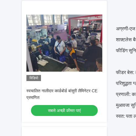
अग्रणी-एज 
शाफ़्टलेस 
फीडिंग सुन
फीडर बेस: ल
विडियो
परिशुद्धता 
स्वचालित नालीदार कार्डबोर्ड बांसुरी लैमिनेटर CE
प्रणाली: क
प्रमाणित
मुआवजा सुनि
सबसे अच्छी कीमत पाएं
स्वत: पता 