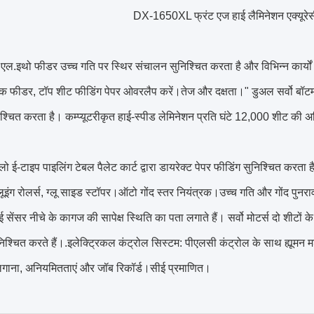
DX-1650XL फ्रंट एज हाई लैमिनेशन एक्यूरेसी
एल.इथो फीडर उच्च गति पर स्थिर संचालन सुनिश्चित करता है और विभिन्न कार्यों
बैक फीडर, टॉप शीट फीडिंग पेपर ओवरलैप करें।तेज और दक्षता।" डुअल सर्वो बॉटम 
िश्चित करता है। कम्प्यूटरीकृत हाई-स्पीड लेमिनेशन प्रति घंटे 12,000 शीट क
ो ई-टाइप पाइलिंग टेबल पैलेट कार्ट द्वारा डायरेक्ट पेपर फीडिंग सुनिश्चित करता ह
ग्लूइंग रोलर्स, ग्लू साइड स्टॉपर।ऑटो गोंद स्तर नियंत्रक।उच्च गति और गोंद पु
ई सेंसर नीचे के कागज की सापेक्ष स्थिति का पता लगाते हैं। सर्वो मोटर्स दो शी
श्चित करते हैं।.इलेक्ट्रिकल कंट्रोल सिस्टम: पीएलसी कंट्रोल के साथ ह्यूमन मश
लगाना, अनियमितताएं और जॉब रिकॉर्ड।सीई प्रमाणित।