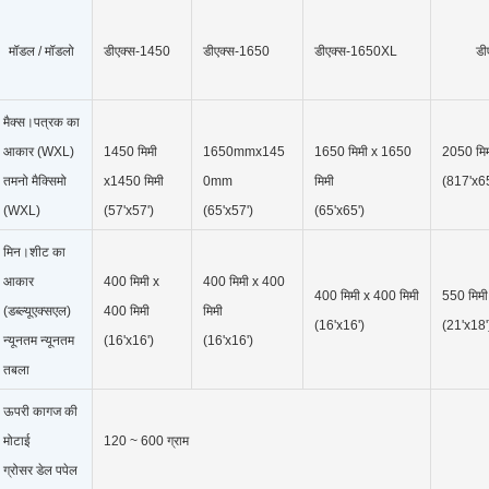
मॉडल / मॉडलो
डीएक्स-1450
डीएक्स-1650
डीएक्स-1650XL
डी
मैक्स।पत्रक का
आकार (WXL)
1450 मिमी
1650mmx145
1650 मिमी x 1650
2050 मिम
तमनो मैक्सिमो
x1450 मिमी
0mm
मिमी
(817'x65
(WXL)
(57'x57')
(65'x57')
(65'x65')
मिन।शीट का
आकार
400 मिमी x
400 मिमी x 400
400 मिमी x 400 मिमी
550 मिमी
(डब्ल्यूएक्सएल)
400 मिमी
मिमी
(16'x16')
(21'x18'
न्यूनतम न्यूनतम
(16'x16')
(16'x16')
तबला
ऊपरी कागज की
मोटाई
120 ~ 600 ग्राम
ग्रोसर डेल पपेल