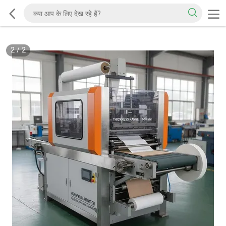
2
/
2