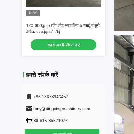
विडियो
120-600gsm टॉप शीट स्वचालित 5 प्लाई बांसुरी
लैमिनेटर आईएसओ सीई
सबसे अच्छी कीमत पाएं
हमसे संपर्क करें
+86 18678943457
tony@dingxingmachinery.com
86-515-85571076