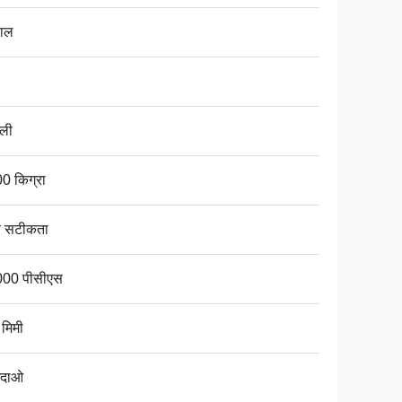
ाल
ली
0 किग्रा
च सटीकता
00 पीसीएस
 मिमी
ंगदाओ