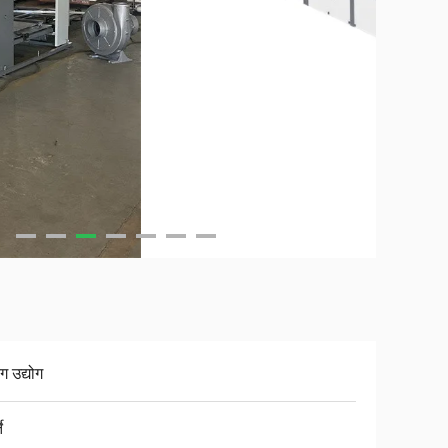
ंग उद्योग
े