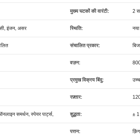
मुख्य घटकों की वारंटी:
2 स
लसी, इंजन, असर
स्थिति:
नया
चालित
संचालित प्रकार:
बिज
वज़न:
800
प्रमुख विक्रय बिंदु:
उच्
रफ़्तार:
120
लाइन समर्थन, स्पेयर पार्ट्स,
शुद्धता:
± 1
पत्तन:
क़ि