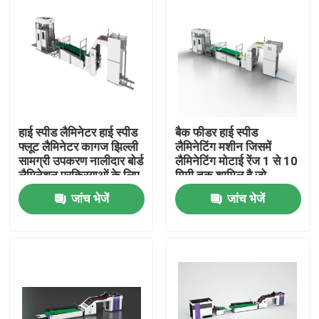
हाई स्पीड लैमिनेटर हाई स्पीड
बैक फीडर हाई स्पीड
फ्लूट लैमिनेटर कागज झिल्ली
लैमिनेटिंग मशीन जिसमें
सामग्री उपकरण नालीदार बोर्ड
लैमिनेटिंग मोटाई रेंज 1 से 10
लैमिनेशन प्रक्रियाओं के लिए
मिमी तक शामिल है जो
लगातार आउटपुट के लिए
जांच भेजें
जांच भेजें
डिज़ाइन की गई है
घर
उत्पाद
हमारे बारे में