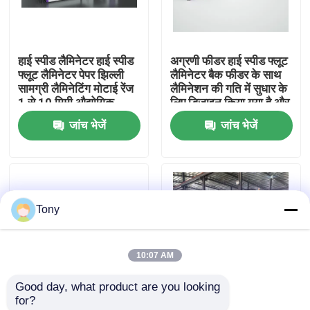
कारखाने का दौरा
हाई स्पीड लैमिनेटर हाई स्पीड
अग्रणी फीडर हाई स्पीड फ्लूट
फ्लूट लैमिनेटर पेपर झिल्ली
लैमिनेटर बैक फीडर के साथ
गुणवत्ता नियंत्रण
सामग्री लैमिनेटिंग मोटाई रेंज
लैमिनेशन की गति में सुधार के
1 से 10 मिमी औद्योगिक
लिए डिज़ाइन किया गया है और
पैकेजिंग उपकरण
कार्टन पैकेजिंग में
जांच भेजें
जांच भेजें
हमसे संपर्क करें
समाचार
Tony
मामले
10:07 AM
उद्धरण मांगें
Good day, what product are you looking 
for?
बांसुरी लैमिनेटर मशीन
लेमिनेटिंग मोटाई रेंज 1 से 10
हाई स्पीड लैमिनेटर रैपिड फ्लूट