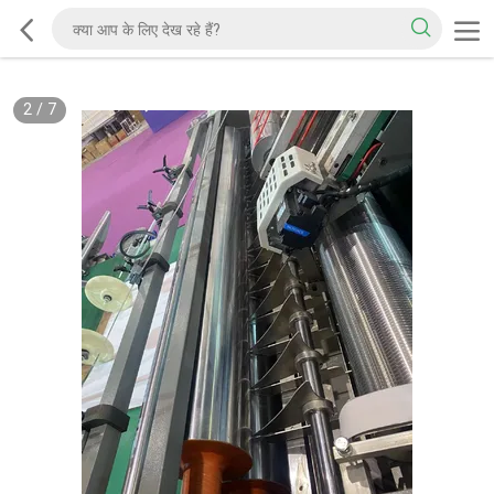
2
/
7