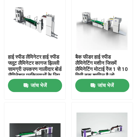
हाई स्पीड लैमिनेटर हाई स्पीड
बैक फीडर हाई स्पीड
फ्लूट लैमिनेटर कागज झिल्ली
लैमिनेटिंग मशीन जिसमें
सामग्री उपकरण नालीदार बोर्ड
लैमिनेटिंग मोटाई रेंज 1 से 10
लैमिनेशन प्रक्रियाओं के लिए
मिमी तक शामिल है जो
लगातार आउटपुट के लिए
जांच भेजें
जांच भेजें
डिज़ाइन की गई है
घर
उत्पाद
हमारे बारे में