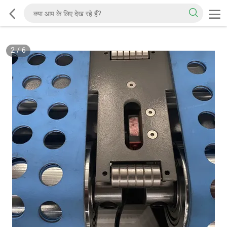
2
/
6