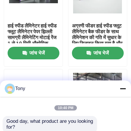
कारखाने का दौरा
हाई स्पीड लैमिनेटर हाई स्पीड
अग्रणी फीडर हाई स्पीड फ्लूट
फ्लूट लैमिनेटर पेपर झिल्ली
लैमिनेटर बैक फीडर के साथ
गुणवत्ता नियंत्रण
सामग्री लैमिनेटिंग मोटाई रेंज
लैमिनेशन की गति में सुधार के
1 से 10 मिमी औद्योगिक
लिए डिज़ाइन किया गया है और
पैकेजिंग उपकरण
कार्टन पैकेजिंग में
जांच भेजें
जांच भेजें
हमसे संपर्क करें
समाचार
Tony
मामले
10:40 PM
उद्धरण मांगें
Good day, what product are you looking 
for?
बांसुरी लैमिनेटर मशीन
लेमिनेटिंग मोटाई रेंज 1 से 10
हाई स्पीड लैमिनेटर रैपिड फ्लूट