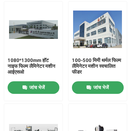
1080*1300mm हॉट
100-500 मिमी थर्मल फिल्म
नाइफ फिल्म लैमिनेटर मशीन
लैमिनेटर मशीन स्वचालित
आईएसओ
फीडर
जांच भेजें
जांच भेजें
घर
उत्पाद
हमारे बारे में