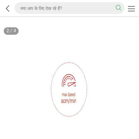
2
/
4