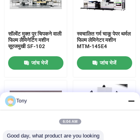
कारखाने का दौरा
सॉल्वेंट मुक्त पुर चिपकने वाली
स्वचालित गर्म चाकू पेपर थर्मल
गुणवत्ता नियंत्रण
फिल्म लैमिनेटिंग मशीन
फिल्म लेमिनेटर मशीन
सूरजमुखी SF-102
MTM-145E4
हमसे संपर्क करें
जांच भेजें
जांच भेजें
समाचार
मामले
Tony
उद्धरण मांगें
6:04 AM
Good day, what product are you looking 
बांसुरी लैमिनेटर मशीन