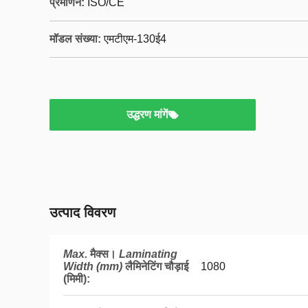
प्रमाणन:
ISO/CE
मॉडल संख्या:
एमटीएम-130ई4
उद्धरण मांगें
उत्पाद विवरण
Max.
मैक्स।
Laminating
Width (mm)
लैमिनेटिंग चौड़ाई
1080
(मिमी)
: