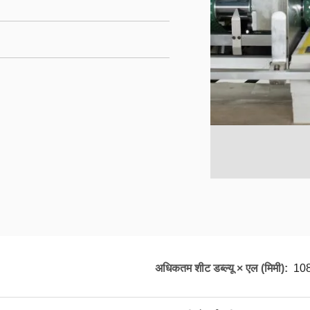
अधिकतम शीट डब्ल्यू × एल (मिमी):
10