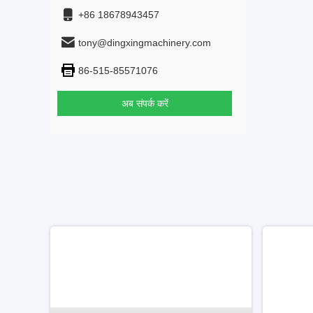
+86 18678943457
tony@dingxingmachinery.com
86-515-85571076
अब संपर्क करें