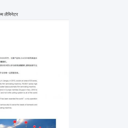
म लैमिनेटर