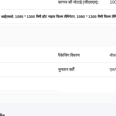
कागज की मोटाई (जीएसएम):
10
,
,
शीन आईएसओ
1080 * 1300 मिमी हॉट नाइफ फिल्म लैमिनेटर
1080 * 1300 मिमी फिल्म लैम
पैकेजिंग विवरण
मौसम
भुगतान शर्तें
एल/स