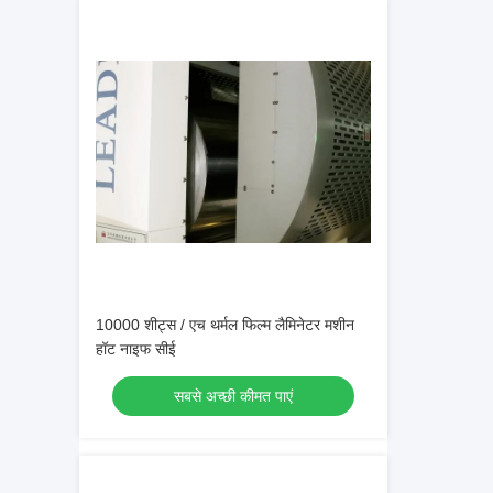
10000 शीट्स / एच थर्मल फिल्म लैमिनेटर मशीन
हॉट नाइफ सीई
सबसे अच्छी कीमत पाएं