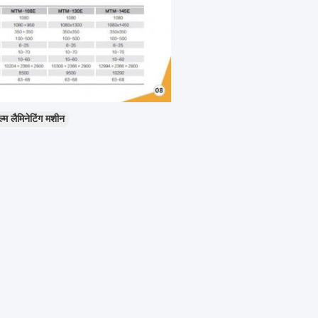
्म लैमिनेटिंग मशीन