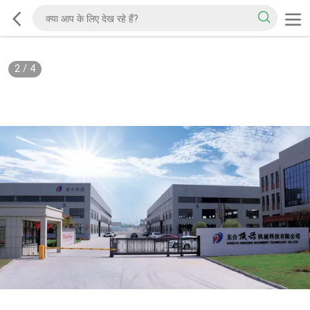
2
/
4