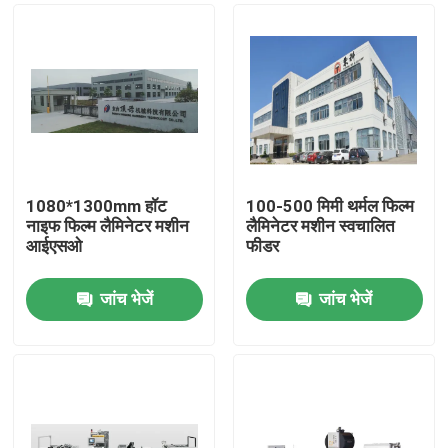
1080*1300mm हॉट
100-500 मिमी थर्मल फिल्म
नाइफ फिल्म लैमिनेटर मशीन
लैमिनेटर मशीन स्वचालित
आईएसओ
फीडर
जांच भेजें
जांच भेजें
घर
उत्पाद
हमारे बारे में