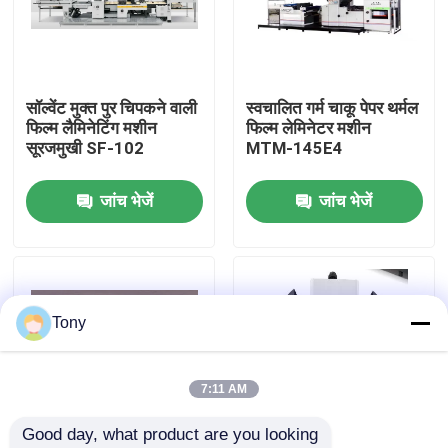
कारखाने का दौरा
सॉल्वेंट मुक्त पुर चिपकने वाली
स्वचालित गर्म चाकू पेपर थर्मल
गुणवत्ता नियंत्रण
फिल्म लैमिनेटिंग मशीन
फिल्म लेमिनेटर मशीन
सूरजमुखी SF-102
MTM-145E4
हमसे संपर्क करें
जांच भेजें
जांच भेजें
समाचार
मामले
Tony
उद्धरण मांगें
7:11 AM
Good day, what product are you looking 
बांसुरी लैमिनेटर मशीन