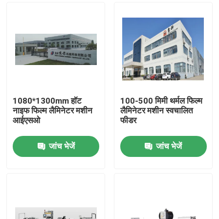
1080*1300mm हॉट
100-500 मिमी थर्मल फिल्म
नाइफ फिल्म लैमिनेटर मशीन
लैमिनेटर मशीन स्वचालित
आईएसओ
फीडर
जांच भेजें
जांच भेजें
घर
उत्पाद
हमारे बारे में