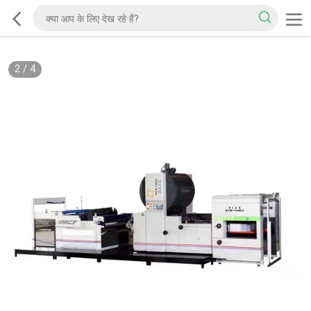
2
/
4