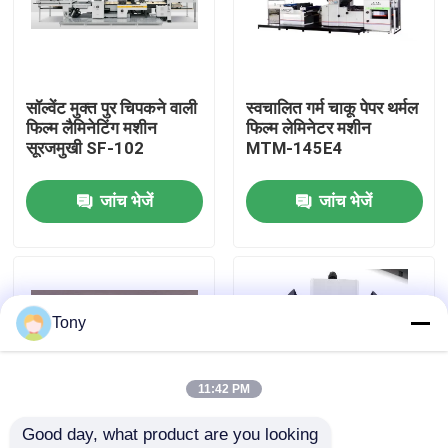
कारखाने का दौरा
सॉल्वेंट मुक्त पुर चिपकने वाली
स्वचालित गर्म चाकू पेपर थर्मल
गुणवत्ता नियंत्रण
फिल्म लैमिनेटिंग मशीन
फिल्म लेमिनेटर मशीन
सूरजमुखी SF-102
MTM-145E4
हमसे संपर्क करें
जांच भेजें
जांच भेजें
समाचार
मामले
Tony
उद्धरण मांगें
11:42 PM
Good day, what product are you looking 
बांसुरी लैमिनेटर मशीन