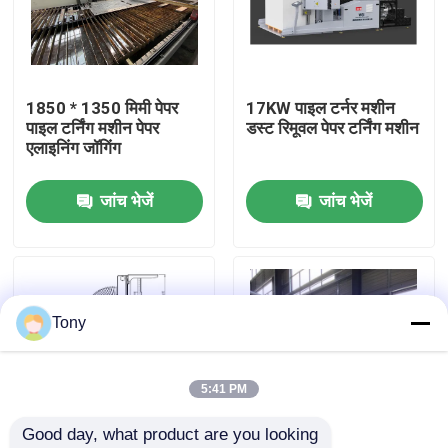
कारखाने का दौरा
1850 * 1350 मिमी पेपर
17KW पाइल टर्नर मशीन
गुणवत्ता नियंत्रण
पाइल टर्निंग मशीन पेपर
डस्ट रिमूवल पेपर टर्निंग मशीन
एलाइनिंग जॉगिंग
हमसे संपर्क करें
जांच भेजें
जांच भेजें
समाचार
मामले
Tony
उद्धरण मांगें
5:41 PM
Good day, what product are you looking 
बांसुरी लैमिनेटर मशीन