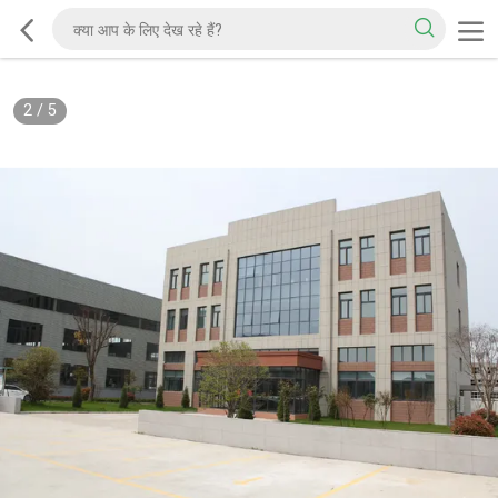
2
/
5