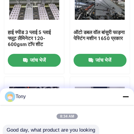
कारखाने का दौरा
हाई स्पीड 3 प्लाई 5 प्लाई
ऑटो डबल वॉल बांसुरी फाड़ना
गुणवत्ता नियंत्रण
फ्लूट लैमिनेटर 120-
पेस्टिंग मशीन 1650 प्रकार
600gsm टॉप शीट
हमसे संपर्क करें
जांच भेजें
जांच भेजें
समाचार
मामले
Tony
उद्धरण मांगें
8:34 AM
Good day, what product are you looking 
बांसुरी लैमिनेटर मशीन