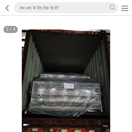
2
/
4