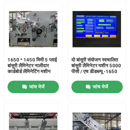
1650 * 1450 मिमी 5 प्लाई
दो बांसुरी संयोजन स्वचालित
बांसुरी लैमिनेटर नालीदार
बांसुरी लैमिनेटर मशीन 5000
कार्डबोर्ड लैमिनेटिंग मशीन
पीसी / एच डीडब्ल्यू -1650
जांच भेजें
जांच भेजें
घर
उत्पाद
हमारे बारे में