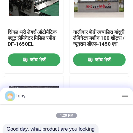
कारखाने का दौरा
सिंगल थ्री लेयर्स ऑटोमैटिक
नालीदार बोर्ड स्वचालित बांसुरी
गुणवत्ता नियंत्रण
फ्लूट लैमिनेटर मिडिल स्पीड
लैमिनेटर मशीन 100 शीट्स /
DF-1650EL
न्यूनतम डीएफ-1450 एस
हमसे संपर्क करें
जांच भेजें
जांच भेजें
समाचार
मामले
Tony
उद्धरण मांगें
4:29 PM
Good day, what product are you looking 
बांसुरी लैमिनेटर मशीन