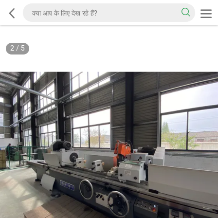
2
/
5