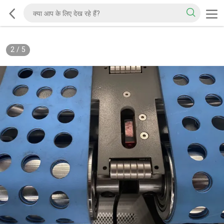
2
/
5