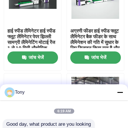
कारखाने का दौरा
हाई स्पीड लैमिनेटर हाई स्पीड
अग्रणी फीडर हाई स्पीड फ्लूट
गुणवत्ता नियंत्रण
फ्लूट लैमिनेटर पेपर झिल्ली
लैमिनेटर बैक फीडर के साथ
सामग्री लैमिनेटिंग मोटाई रेंज
लैमिनेशन की गति में सुधार के
1 से 10 मिमी औद्योगिक
लिए डिज़ाइन किया गया है और
हमसे संपर्क करें
पैकेजिंग उपकरण
कार्टन पैकेजिंग में
जांच भेजें
जांच भेजें
समाचार
मामले
Tony
उद्धरण मांगें
6:19 AM
Good day, what product are you looking 
बांसुरी लैमिनेटर मशीन