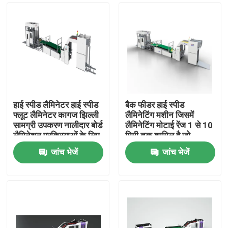
हाई स्पीड लैमिनेटर हाई स्पीड
बैक फीडर हाई स्पीड
फ्लूट लैमिनेटर कागज झिल्ली
लैमिनेटिंग मशीन जिसमें
सामग्री उपकरण नालीदार बोर्ड
लैमिनेटिंग मोटाई रेंज 1 से 10
लैमिनेशन प्रक्रियाओं के लिए
मिमी तक शामिल है जो
लगातार आउटपुट के लिए
जांच भेजें
जांच भेजें
डिज़ाइन की गई है
घर
उत्पाद
हमारे बारे में