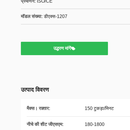
प्रमाणन:
ISO/CE
मॉडल संख्या:
डीएक्स-1207
उद्धरण मांगें
उत्पाद विवरण
मैक्स। रफ़्तार:
150 टुकड़ा/मिनट
नीचे की शीट जीएसएम:
180-1800