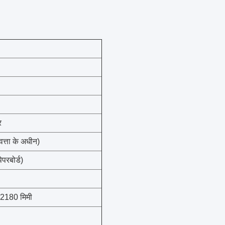
र
वत्ता के अधीन)
परबोर्ड)
 2180 मिमी