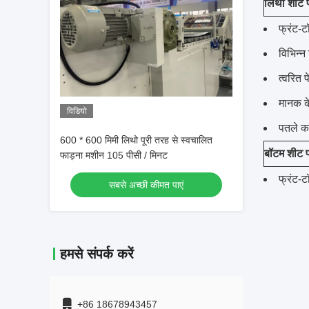
लिथो शीट फ
फ्रंट-
विभिन्न
त्वरित 
मानक के
विडियो
पतले क
600 * 600 मिमी लिथो पूरी तरह से स्वचालित
बॉटम शीट फ
फाड़ना मशीन 105 पीसी / मिनट
फ्रंट-
सबसे अच्छी कीमत पाएं
हमसे संपर्क करें
+86 18678943457