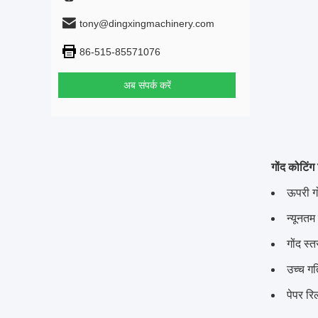
tony@dingxingmachinery.com
86-515-85571076
अब संपर्क करें
गोंद कोटिं
ऊपरी गो
न्यूनत
गोंद स्
उच्च गत
पेपर रि