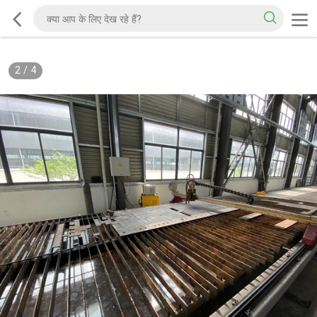
2
/
4