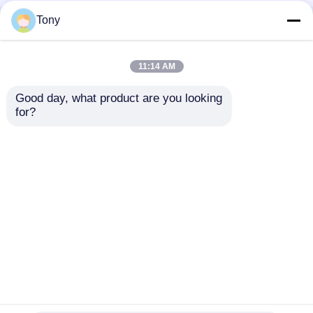
Tony
होम
हमारे बारे में
हमसे संपर्क करें
Desktop Site
साइटमैप
गोपनीयता नीति
11:14 AM
Good day, what product are you looking 
गुणवत्ता
बांसुरी लैमिनेटर मशीन
चीन का कारखाना.Copyright ©
for?
2026 Dongtai Dingxing Machinery Technology
Co., Ltd. All Rights Reserved.
घर
उत्पाद
हमारे बारे में