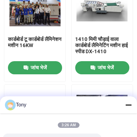
कारखाने का दौरा
गुणवत्ता नियंत्रण
कार्डबोर्ड टू कार्डबोर्ड लैमिनेशन
1410 मिमी चौड़ाई वाला
मशीन 16KW
कार्डबोर्ड लैमिनेटिंग मशीन हाई
स्पीड DX-1410
हमसे संपर्क करें
जांच भेजें
जांच भेजें
समाचार
मामले
Tony
उद्धरण मांगें
3:26 AM
बांसुरी लैमिनेटर मशीन