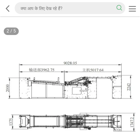
2
/
5