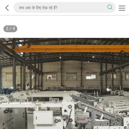
2
/
4