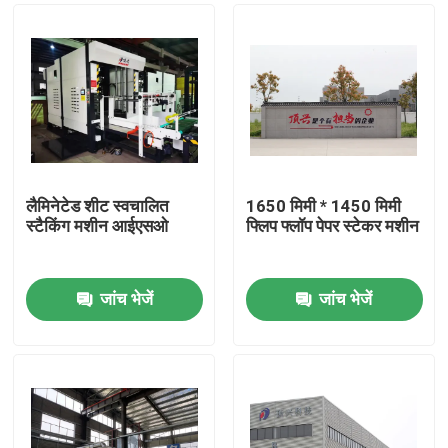
लैमिनेटेड शीट स्वचालित
1650 मिमी * 1450 मिमी
स्टैकिंग मशीन आईएसओ
फ्लिप फ्लॉप पेपर स्टेकर मशीन
जांच भेजें
जांच भेजें
घर
उत्पाद
हमारे बारे में