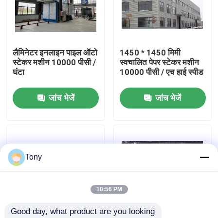
कारखाने का दौरा
लैमिनेटर इनलाइन पाइल ऑटो
1450 * 1450 मिमी
गुणवत्ता नियंत्रण
स्टेकर मशीन 10000 पीसी /
स्वचालित पेपर स्टेकर मशीन
घंटा
10000 पीसी / एच हाई स्पीड
हमसे संपर्क करें
जांच भेजें
जांच भेजें
समाचार
मामले
Tony
उद्धरण मांगें
10:56 PM
Good day, what product are you looking 
बांसुरी लैमिनेटर मशीन